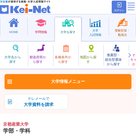
ログイン
大学
受験対策・
HOME
学問情報
大学を探す
入試情報
勉強法
推薦型・
オ
きょうとさんぎょう
大学名から
都道府県か
各種条件か
地図から探
総合型選抜
キ
京都産業大学
探す
ら探す
ら探す
す
私立
から探す
か
お気に入り
大学情報
メニュー
テレメールで
大学資料を請求
京都産業大学
学部・学科