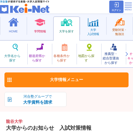
ログイン
大学
受験対策・
HOME
学問情報
大学を探す
入試情報
勉強法
推薦型・
オ
りゅうこく
大学名から
都道府県か
各種条件か
地図から探
総合型選抜
キ
龍谷大学
探す
ら探す
ら探す
す
私立
から探す
か
お気に入り
大学情報
メニュー
河合塾グループで
大学資料を請求
龍谷大学
大学からのお知らせ 入試対策情報