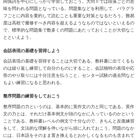
関係詞を中心にしっかり学習しておこう。大問Ⅱでは段落ごとの意
味を問われる問題となっている。問題集などを利用して、パラグラ
フごとに内容を要約して読むことも重要な対策となるだろう。難易
度は高校で履修すべき内容を超えるようなものではないといえるの
で、標準的な問題集で数多くの問題にあたっておくことが大切なこ
とといえよう。
会話表現の基礎を習得しよう
会話表現の基礎を習得することは大切である。教科書に出てくるも
のは繰り返し練習して自分のものにすること。会話独特の表現や応
答のやり取りには十分注意を払うこと。センター試験の過去問など
もよい練習になると思われる。
整序問題の練習をしておこう
整序問題の力というのは、基本的に英作文の力と同じである。英作
文の力とは、それだけ基本例文が頭のなかに入っているのかという
ことである。教科書レベルの例文で十分なので、きちんと反復練習
をして、文法的な理解を伴いながら頭に入れておこう。問題のなか
には、日本語をそのまま置き換えるとおかしくなるものも含まれて