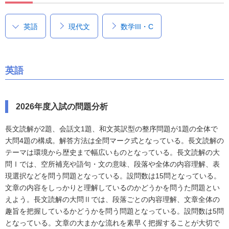
英語
現代文
数学III・C
英語
2026年度入試の問題分析
長文読解が2題、会話文1題、和文英訳型の整序問題が1題の全体で
大問4題の構成。解答方法は全問マーク式となっている。長文読解の
テーマは環境から歴史まで幅広いものとなっている。長文読解の大
問Ⅰでは、空所補充や語句・文の意味、段落や全体の内容理解、表
現選択などを問う問題となっている。設問数は15問となっている。
文章の内容をしっかりと理解しているのかどうかを問うた問題とい
えよう。長文読解の大問Ⅱでは、段落ごとの内容理解、文章全体の
趣旨を把握しているかどうかを問う問題となっている。設問数は5問
となっている。文章の大まかな流れを素早く把握することが大切で