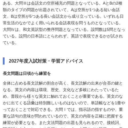
ある。大問Ⅲは会話文の空所補充の問題となっている。AとBの2種
類のタイプの問題が出題されていて、Aは空所が1つある短い会話
文、Bは空所が5つある長い会話文から成り立っている。いずれも日
常生活のなかでよく用いられる会話表現を問うものとなっている。
大問Ⅳは、和文英訳型の整序問題となっている。設問数は5問となっ
ている。設問の日本語にとらわれず、英語で表現できるかが試され
ている。
2027年度入試対策・学習アドバイス
長文問題は日頃から練習を
全体に占める長文読解の割合が高く、長文読解の出来が合否の鍵と
なる。英文の内容は環境、歴史、文化など多岐にわたっているた
め、普段から様々な英文に触れておくことが重要である。英文のな
ごい
かに出てくる
語彙
は特別難しいものはないので、単語帳などを1冊や
っておくことで対応できる。大問Ⅰでは、指示語の指すものや、重
要な語句の意味が問われているので、英文の内容を正確に把握する
練習が必要となる。また文法問題の出題も見られるので、接続詞、