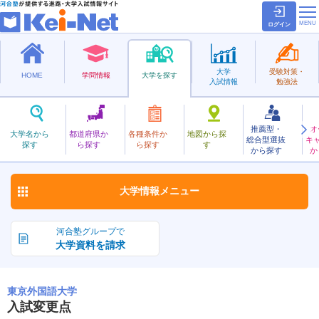
ログイン
大学
受験対策・
HOME
学問情報
大学を探す
入試情報
勉強法
推薦型・
オ
とうきょうがいこくご
大学名から
都道府県か
各種条件か
地図から探
総合型選抜
キ
東京外国語大学
探す
ら探す
ら探す
す
国立
から探す
か
お気に入り
大学情報
メニュー
河合塾グループで
大学資料を請求
東京外国語大学
入試変更点