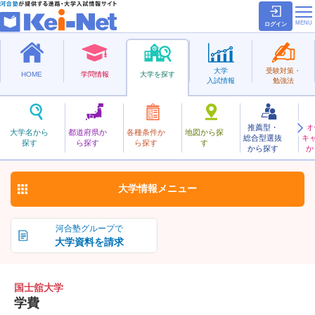
ログイン
大学
受験対策・
HOME
学問情報
大学を探す
入試情報
勉強法
推薦型・
オ
こくしかん
大学名から
都道府県か
各種条件か
地図から探
総合型選抜
キ
国士舘大学
探す
ら探す
ら探す
す
私立
から探す
か
お気に入り
大学情報
メニュー
河合塾グループで
大学資料を請求
国士舘大学
学費