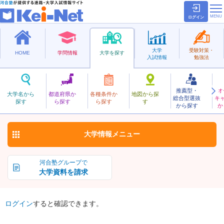
ログイン
大学
受験対策・
HOME
学問情報
大学を探す
入試情報
勉強法
推薦型・
オ
しばうらこうぎょう
大学名から
都道府県か
各種条件か
地図から探
総合型選抜
キ
芝浦工業大学
探す
ら探す
ら探す
す
私立
から探す
か
お気に入り
大学情報
メニュー
河合塾グループで
大学資料を請求
ログイン
すると確認できます。