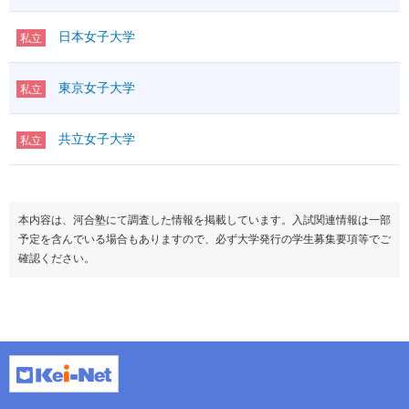
IA
◇
①
I
数学
（100）
日本女子大学
私立
②
ⅡBC
◇
科目数
＊1
国語
東京女子大学
国語
私立
範囲
物理基礎
◇1
化学基礎
◇1
共立女子大学
私立
理科基礎
生物基礎
◇1
地学基礎
◇1
理科
物理
◇
（100）
化学
◇
本内容は、河合塾にて調査した情報を掲載しています。入試関連情報は一部
生物
◇
予定を含んでいる場合もありますので、必ず大学発行の学生募集要項等でご
地学
◇
確認ください。
科目数
＊1
地理
◇
日本史
◇
世界史
◇
地
歴・
地歴公共
◇
（100）
公民
倫理
◇
政治経済
◇
科目数
＊1