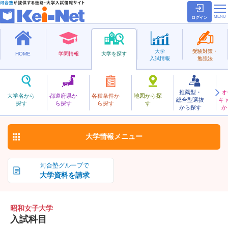
ログイン
大学
受験対策・
HOME
学問情報
大学を探す
入試情報
勉強法
推薦型・
オ
しょうわじょし
大学名から
都道府県か
各種条件か
地図から探
総合型選抜
キ
昭和女子大学
探す
ら探す
ら探す
す
私立
から探す
か
お気に入り
大学情報
メニュー
河合塾グループで
大学資料を請求
昭和女子大学
入試科目