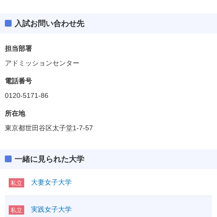
３月期
入試お問い合わせ先
共通テスト（募集人員：17）
担当部署
共通テスト
アドミッションセンター
電話番号
共通テスト
0120-5171-86
ボーダー得点
所在地
204(68%)
英資出願要件
(得点率)
東京都世田谷区太子堂1-7-57
教科・科目数
2－2
「●」:必須、「○」:教科内選択、「◇」:他教科との選択
「●1」「○1」「◇1」：はセットで1科目扱い
一緒に見られた大学
満点
300
英語資格・検定試験
大妻女子大学
私立
R
●
80
英語
外国
L
●
20
100
語
その他
実践女子大学
私立