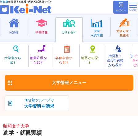
ログイン
大学
受験対策・
HOME
学問情報
大学を探す
入試情報
勉強法
推薦型・
オ
しょうわじょし
大学名から
都道府県か
各種条件か
地図から探
総合型選抜
キ
昭和女子大学
探す
ら探す
ら探す
す
私立
から探す
か
お気に入り
大学情報
メニュー
河合塾グループで
大学資料を請求
昭和女子大学
進学・就職実績