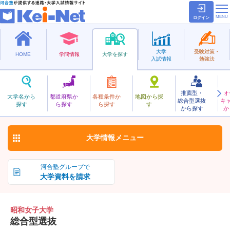
ログイン
大学
受験対策・
HOME
学問情報
大学を探す
入試情報
勉強法
推薦型・
オ
しょうわじょし
大学名から
都道府県か
各種条件か
地図から探
総合型選抜
キ
昭和女子大学
探す
ら探す
ら探す
す
私立
から探す
か
お気に入り
大学情報
メニュー
河合塾グループで
大学資料を請求
昭和女子大学
総合型選抜