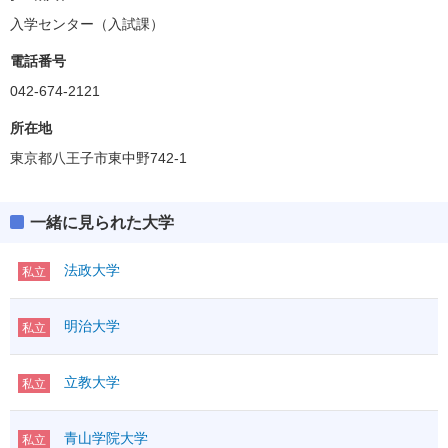
入学センター（入試課）
法学部
偏差値
57.5～60.0
電話番号
042-674-2121
総合政策学部
偏差値
57.5
所在地
東京都八王子市東中野742-1
経済学部
偏差値
57.5
一緒に見られた大学
国際経営学部
偏差値
57.5
法政大学
私立
商（フレックス）学部
明治大学
私立
偏差値
57.5～60.0
基幹理工学部
立教大学
私立
偏差値
57.5～60.0
青山学院大学
社会理工学部
私立