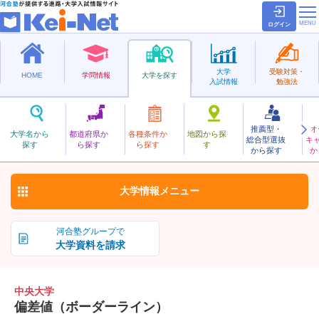
ログイン
大学
受験対策・
HOME
学問情報
大学を探す
入試情報
勉強法
推薦型・
オ
ちゅうおう
大学名から
都道府県か
各種条件か
地図から探
総合型選抜
キ
中央大学
探す
ら探す
ら探す
す
私立
から探す
か
お気に入り
大学情報
メニュー
河合塾グループで
大学資料を請求
中央大学
偏差値（ボーダーライン）