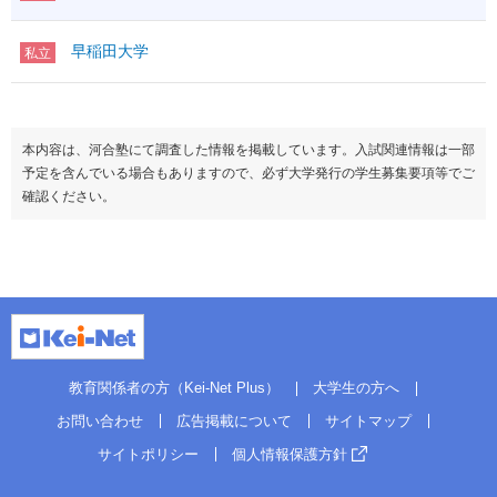
偏差値
57.5～60.0
早稲田大学
私立
先進理工学部
偏差値
57.5～60.0
国際情報学部
本内容は、河合塾にて調査した情報を掲載しています。入試関連情報は一部
偏差値
57.5
予定を含んでいる場合もありますので、必ず大学発行の学生募集要項等でご
確認ください。
スポーツ情報学部
偏差値
57.5
教育関係者の方（Kei-Net Plus）
大学生の方へ
お問い合わせ
広告掲載について
サイトマップ
サイトポリシー
個人情報保護方針