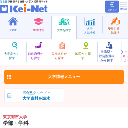
ログイン
大学
受験対策・
HOME
学問情報
大学を探す
入試情報
勉強法
推薦型・
オ
とうきょうとし
大学名から
都道府県か
各種条件か
地図から探
総合型選抜
キ
東京都市大学
探す
ら探す
ら探す
す
私立
から探す
か
お気に入り
大学情報
メニュー
河合塾グループで
大学資料を請求
東京都市大学
学部・学科