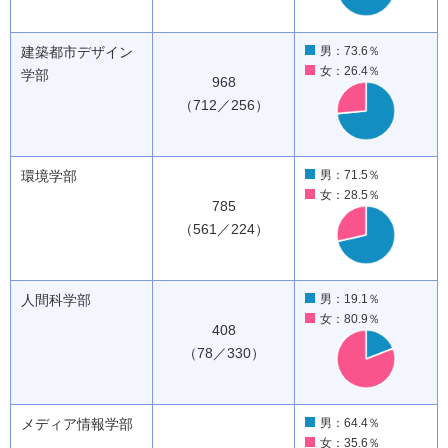
建築都市デザイン
男：73.6％
女：26.4％
学部
968
（712／256）
環境学部
男：71.5％
女：28.5％
785
（561／224）
人間科学部
男：19.1％
女：80.9％
408
（78／330）
メディア情報学部
男：64.4％
女：35.6％