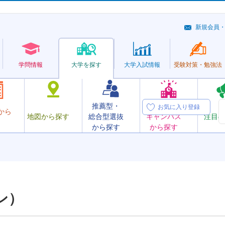
新規会員
学問情報
大学を探す
大学
入試情報
受験対策・
勉強法
推薦型・
オープン
お気に入り登録
から
地図から探す
総合型選抜
キャンパス
注目の
から探す
から探す
ン）