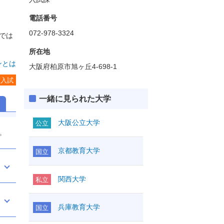
。
電話番号
072-978-3324
では
所在地
ンとは
大阪府柏原市旭ヶ丘4-698-1
度入試
一緒に見られた大学
大阪公立大学
公立
。
京都教育大学
国立
関西大学
私立
兵庫教育大学
国立