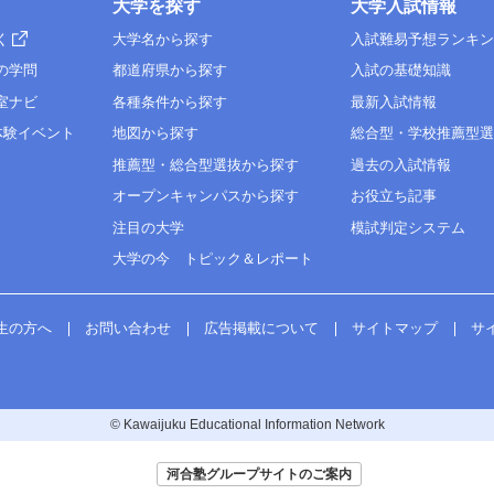
大学を探す
大学入試情報
く
大学名から探す
入試難易予想ランキ
の学問
都道府県から探す
入試の基礎知識
室ナビ
各種条件から探す
最新入試情報
体験イベント
地図から探す
総合型・学校推薦型
推薦型・総合型選抜から探す
過去の入試情報
オープンキャンパスから探す
お役立ち記事
注目の大学
模試判定システム
大学の今 トピック＆レポート
生の方へ
お問い合わせ
広告掲載について
サイトマップ
サ
© Kawaijuku Educational Information Network
河合塾グループサイトのご案内