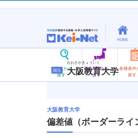
HOME
おおさかきょういく
大学名から
都道府県から
各種条件
大阪教育大学
国立
探す
探す
探す
大阪教育大学
偏差値（ボーダーライ