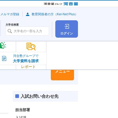
・メルマガ登録
教育関係者の方（Kei-Net Plus）
大学名検索
ログイン
大学の今
河合塾グループで
大学資料を請求
大学
トピック＆
レポート
大学情報
メニュー
入試お問い合わせ先
担当部署
入試課