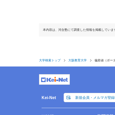
教育学部
本内容は、河合塾にて調査した情報を掲載していま
偏差値
40.0～50.0
教育（夜間主）学部
偏差値
42.5
大学検索トップ
大阪教育大学
偏差値（ボー
Kei-Net
新規会員・メルマガ登録