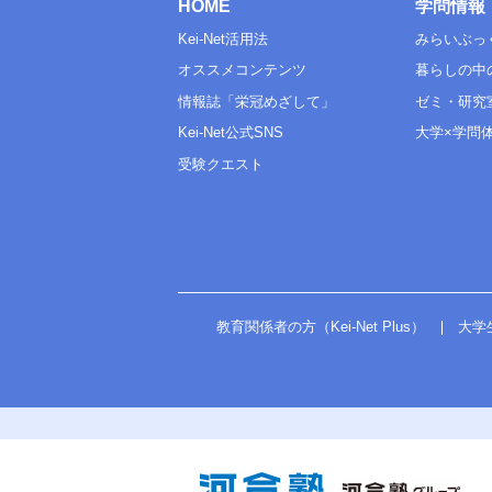
HOME
学問情報
Kei-Net活用法
みらいぶっ
オススメコンテンツ
暮らしの中
情報誌「栄冠めざして」
ゼミ・研究
Kei-Net公式SNS
大学×学問
受験クエスト
教育関係者の方（Kei-Net Plus）
大学