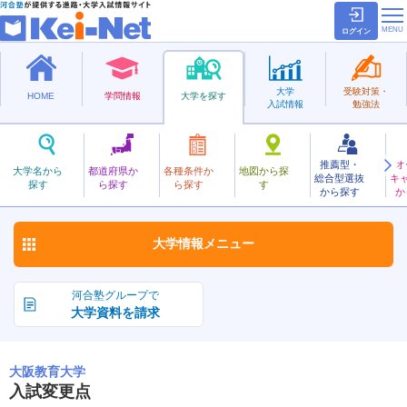
ログイン
大学
受験対策・
HOME
学問情報
大学を探す
入試情報
勉強法
推薦型・
オ
おおさかきょういく
大学名から
都道府県か
各種条件か
地図から探
総合型選抜
キ
大阪教育大学
探す
ら探す
ら探す
す
国立
から探す
か
お気に入り
大学情報
メニュー
河合塾グループで
大学資料を請求
大阪教育大学
入試変更点