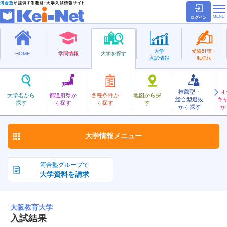
ログイン
大学
受験対策・
HOME
学問情報
大学を探す
入試情報
勉強法
推薦型・
オ
おおさかきょういく
大学名から
都道府県か
各種条件か
地図から探
総合型選抜
キ
大阪教育大学
探す
ら探す
ら探す
す
国立
から探す
か
お気に入り
大学情報
メニュー
河合塾グループで
大学資料を請求
大阪教育大学
入試結果