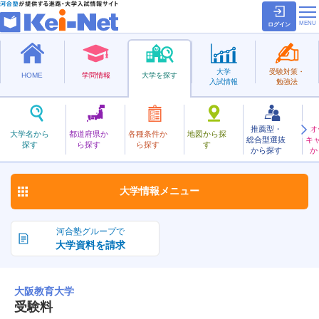
ログイン
大学
受験対策・
HOME
学問情報
大学を探す
入試情報
勉強法
推薦型・
オ
おおさかきょういく
大学名から
都道府県か
各種条件か
地図から探
総合型選抜
キ
大阪教育大学
探す
ら探す
ら探す
す
国立
から探す
か
お気に入り
大学情報
メニュー
河合塾グループで
大学資料を請求
大阪教育大学
受験料