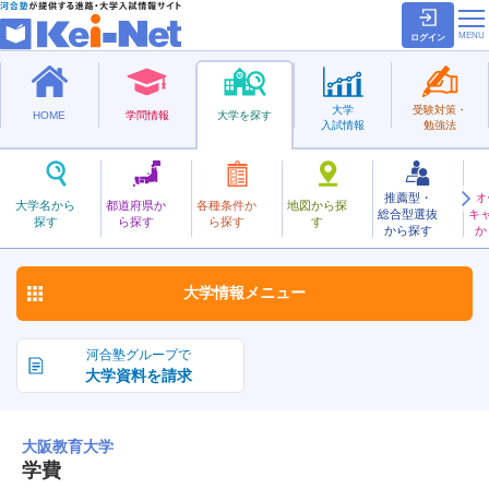
ログイン
大学
受験対策・
HOME
学問情報
大学を探す
入試情報
勉強法
推薦型・
オ
おおさかきょういく
大学名から
都道府県か
各種条件か
地図から探
総合型選抜
キ
大阪教育大学
探す
ら探す
ら探す
す
国立
から探す
か
お気に入り
大学情報
メニュー
河合塾グループで
大学資料を請求
大阪教育大学
学費