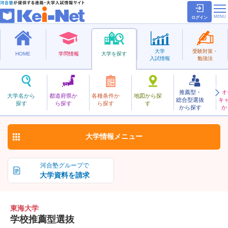
ログイン
大学
受験対策・
HOME
学問情報
大学を探す
入試情報
勉強法
推薦型・
オ
とうかい
大学名から
都道府県か
各種条件か
地図から探
総合型選抜
キ
東海大学
探す
ら探す
ら探す
す
私立
から探す
か
お気に入り
大学情報
メニュー
河合塾グループで
大学資料を請求
東海大学
学校推薦型選抜