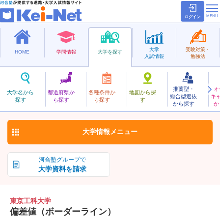
ログイン
大学
受験対策・
HOME
学問情報
大学を探す
入試情報
勉強法
推薦型・
オ
とうきょうこうか
大学名から
都道府県か
各種条件か
地図から探
総合型選抜
キ
東京工科大学
探す
ら探す
ら探す
す
私立
から探す
か
お気に入り
大学情報
メニュー
河合塾グループで
大学資料を請求
東京工科大学
偏差値（ボーダーライン）