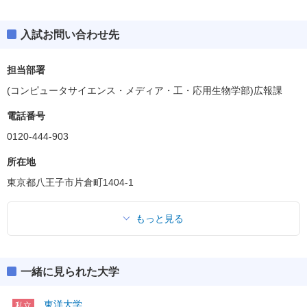
入試お問い合わせ先
コンピュータサイエンス学部
偏差値
40.0～45.0
担当部署
(コンピュータサイエンス・メディア・工・応用生物学部)広報課
工学部
偏差値
40.0～42.5
電話番号
0120-444-903
応用生物学部
偏差値
42.5
所在地
東京都八王子市片倉町1404-1
医療保健学部
偏差値
37.5～45.0
もっと見る
デザイン学部
偏差値
45.0
一緒に見られた大学
メディア学部
偏差値
45.0
東洋大学
私立