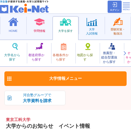
ログイン
大学
受験対策・
HOME
学問情報
大学を探す
入試情報
勉強法
推薦型・
オ
とうきょうこうか
大学名から
都道府県か
各種条件か
地図から探
総合型選抜
キ
東京工科大学
探す
ら探す
ら探す
す
私立
から探す
か
お気に入り
大学情報
メニュー
河合塾グループで
大学資料を請求
東京工科大学
大学からのお知らせ イベント情報