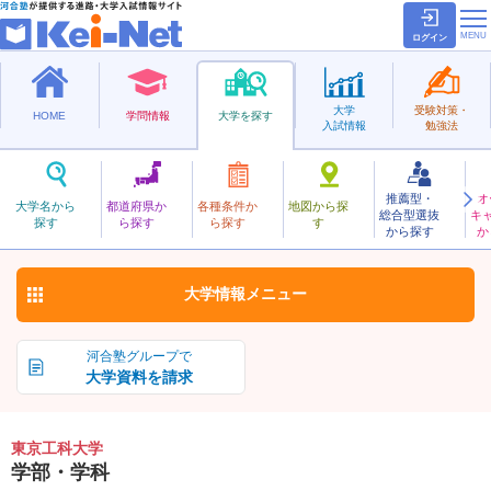
ログイン
大学
受験対策・
HOME
学問情報
大学を探す
入試情報
勉強法
推薦型・
オ
とうきょうこうか
大学名から
都道府県か
各種条件か
地図から探
総合型選抜
キ
東京工科大学
探す
ら探す
ら探す
す
私立
から探す
か
お気に入り
大学情報
メニュー
河合塾グループで
大学資料を請求
東京工科大学
学部・学科