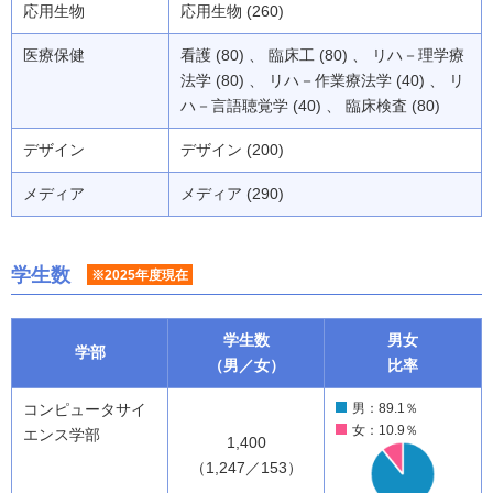
応用生物
応用生物 (260)
医療保健
看護 (80) 、 臨床工 (80) 、 リハ－理学療
法学 (80) 、 リハ－作業療法学 (40) 、 リ
ハ－言語聴覚学 (40) 、 臨床検査 (80)
デザイン
デザイン (200)
メディア
メディア (290)
学生数
※2025年度現在
学生数
男女
学部
（男／女）
比率
コンピュータサイ
男：89.1％
女：10.9％
エンス学部
1,400
（1,247／153）