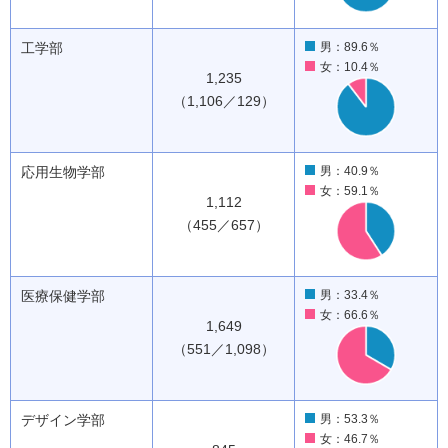
工学部
男：89.6％
女：10.4％
1,235
（1,106／129）
応用生物学部
男：40.9％
女：59.1％
1,112
（455／657）
医療保健学部
男：33.4％
女：66.6％
1,649
（551／1,098）
デザイン学部
男：53.3％
女：46.7％