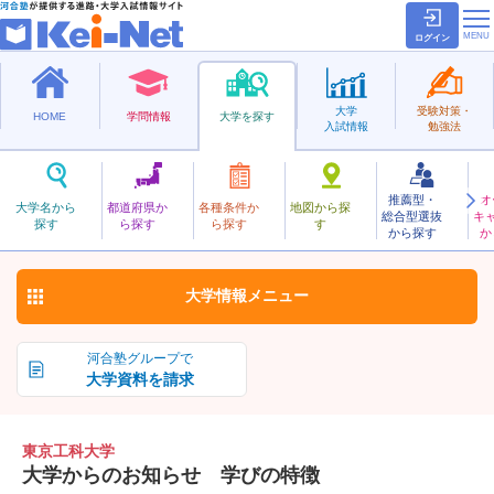
ログイン
大学
受験対策・
HOME
学問情報
大学を探す
入試情報
勉強法
推薦型・
オ
とうきょうこうか
大学名から
都道府県か
各種条件か
地図から探
総合型選抜
キ
東京工科大学
探す
ら探す
ら探す
す
私立
から探す
か
お気に入り
大学情報
メニュー
河合塾グループで
大学資料を請求
東京工科大学
大学からのお知らせ 学びの特徴