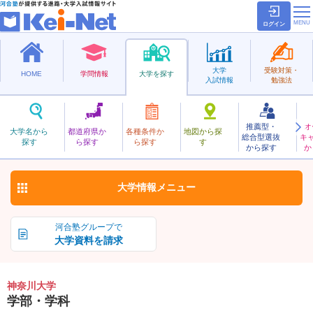
ログイン
大学
受験対策・
HOME
学問情報
大学を探す
入試情報
勉強法
推薦型・
オ
かながわ
大学名から
都道府県か
各種条件か
地図から探
総合型選抜
キ
神奈川大学
探す
ら探す
ら探す
す
私立
から探す
か
お気に入り
大学情報
メニュー
河合塾グループで
大学資料を請求
神奈川大学
学部・学科