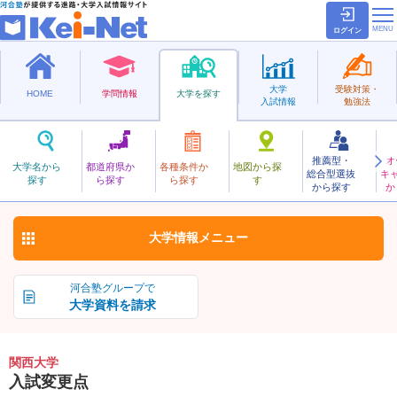
ログイン
大学
受験対策・
HOME
学問情報
大学を探す
入試情報
勉強法
推薦型・
オ
かんさい
大学名から
都道府県か
各種条件か
地図から探
総合型選抜
キ
関西大学
探す
ら探す
ら探す
す
私立
から探す
か
お気に入り
大学情報
メニュー
河合塾グループで
大学資料を請求
関西大学
入試変更点