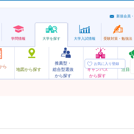
新規会員
学問情報
大学を探す
大学
入試情報
受験対策・
勉強法
推薦型・
オープン
お気に入り登録
から
地図から探す
総合型選抜
キャンパス
注目の
から探す
から探す