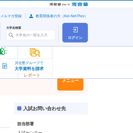
・メルマガ登録
教育関係者の方（Kei-Net Plus）
大学名検索
ログイン
大学の今
河合塾グループで
大学資料を請求
大学
トピック＆
レポート
大学情報
メニュー
入試お問い合わせ先
担当部署
入試センター