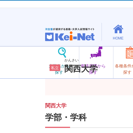
HOME
かんさい
大学名から
都道府県から
各種条件
関西大学
私立
探す
探す
探す
関西大学
学部・学科