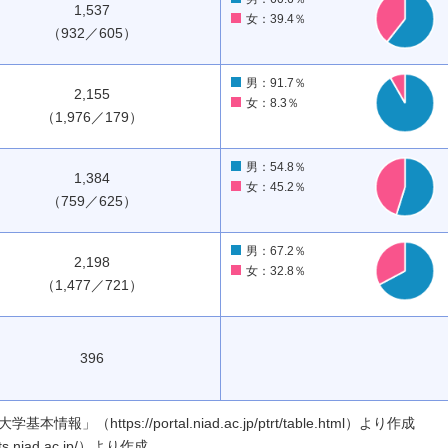
1,537
女：39.4％
（932／605）
男：91.7％
2,155
女：8.3％
（1,976／179）
男：54.8％
1,384
女：45.2％
（759／625）
男：67.2％
2,198
女：32.8％
（1,477／721）
396
ttps://portal.niad.ac.jp/ptrt/table.html）より作成
.niad.ac.jp/）より作成