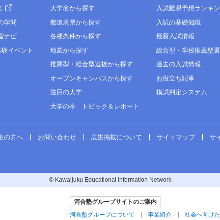
く
大学名から探す
入試難易予想ランキ
の学問
都道府県から探す
入試の基礎知識
室ナビ
各種条件から探す
最新入試情報
体験イベント
地図から探す
総合型・学校推薦型
推薦型・総合型選抜から探す
過去の入試情報
オープンキャンパスから探す
お役立ち記事
注目の大学
模試判定システム
大学の今 トピック＆レポート
生の方へ
お問い合わせ
広告掲載について
サイトマップ
サ
© Kawaijuku Educational Information Network
河合塾グループサイトのご案内
河合塾グループについて
事業紹介
社会へ向けた