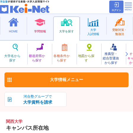
ログイン
大学
受験対策・
HOME
学問情報
大学を探す
入試情報
勉強法
推薦型・
オ
かんさい
大学名から
都道府県か
各種条件か
地図から探
総合型選抜
キ
関西大学
探す
ら探す
ら探す
す
私立
から探す
か
お気に入り
大学情報
メニュー
河合塾グループで
大学資料を請求
関西大学
キャンパス所在地