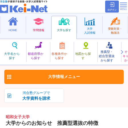
ログイン
大学
受験対策・
HOME
学問情報
大学を探す
入試情報
勉強法
推薦型・
オ
しょうわじょし
大学名から
都道府県か
各種条件か
地図から探
総合型選抜
キ
昭和女子大学
探す
ら探す
ら探す
す
私立
から探す
か
お気に入り
大学情報
メニュー
河合塾グループで
大学資料を請求
昭和女子大学
大学からのお知らせ 推薦型選抜の特徴