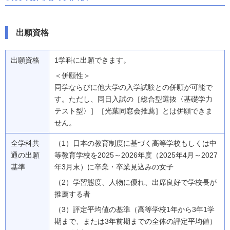
出願資格
出願資格
1学科に出願できます。
＜併願性＞
同学ならびに他大学の入学試験との併願が可能で
す。ただし、同日入試の［総合型選抜〈基礎学力
テスト型〉］［光葉同窓会推薦］とは併願できま
せん。
全学科共
（1）日本の教育制度に基づく高等学校もしくは中
通の出願
等教育学校を2025～2026年度（2025年4月～2027
基準
年3月末）に卒業・卒業見込みの女子
（2）学習態度、人物に優れ、出席良好で学校長が
推薦する者
（3）評定平均値の基準（高等学校1年から3年1学
期まで、または3年前期までの全体の評定平均値）