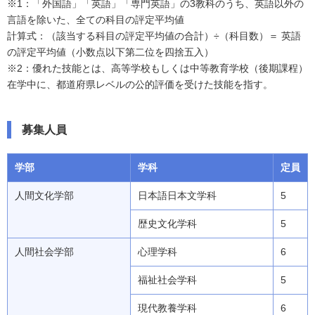
※1：「外国語」「英語」「専門英語」の3教科のうち、英語以外の
言語を除いた、全ての科目の評定平均値
計算式：（該当する科目の評定平均値の合計）÷（科目数）＝ 英語
の評定平均値（小数点以下第二位を四捨五入）
※2：優れた技能とは、高等学校もしくは中等教育学校（後期課程）
在学中に、都道府県レベルの公的評価を受けた技能を指す。
募集人員
学部
学科
定員
人間文化学部
日本語日本文学科
5
歴史文化学科
5
人間社会学部
心理学科
6
福祉社会学科
5
現代教養学科
6