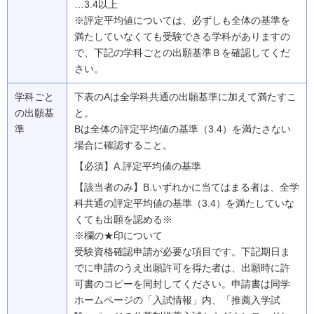
…3.4以上
※評定平均値については、必ずしも全体の基準を
満たしていなくても受験できる学科がありますの
で、下記の学科ごとの出願基準Ｂを確認してくだ
さい。
学科ごと
下表のAは全学科共通の出願基準に加えて満たすこ
の出願基
と。
準
Bは全体の評定平均値の基準（3.4）を満たさない
場合に確認すること。
【必須】A.評定平均値の基準
【該当者のみ】B.いずれかに当てはまる者は、全学
科共通の評定平均値の基準（3.4）を満たしていな
くても出願を認める※
※欄の★印について
受験資格確認申請が必要な項目です。下記期日ま
でに申請のうえ出願許可を得た者は、出願時に許
可書のコピーを同封してください。申請書は同学
ホームページの「入試情報」内、「推薦入学試