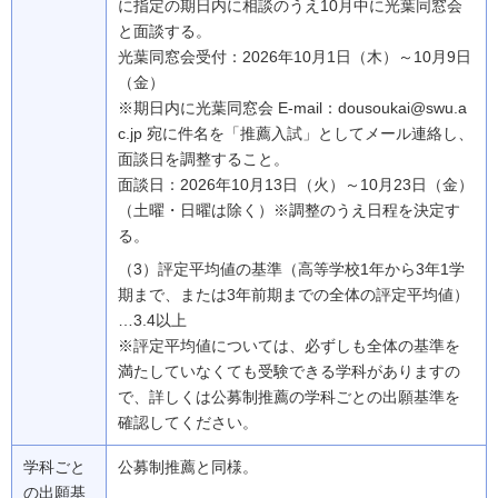
に指定の期日内に相談のうえ10月中に光葉同窓会
と面談する。
光葉同窓会受付：2026年10月1日（木）～10月9日
（金）
※期日内に光葉同窓会 E-mail：dousoukai@swu.a
c.jp 宛に件名を「推薦入試」としてメール連絡し、
面談日を調整すること。
面談日：2026年10月13日（火）～10月23日（金）
（土曜・日曜は除く）※調整のうえ日程を決定す
る。
（3）評定平均値の基準（高等学校1年から3年1学
期まで、または3年前期までの全体の評定平均値）
…3.4以上
※評定平均値については、必ずしも全体の基準を
満たしていなくても受験できる学科がありますの
で、詳しくは公募制推薦の学科ごとの出願基準を
確認してください。
学科ごと
公募制推薦と同様。
の出願基