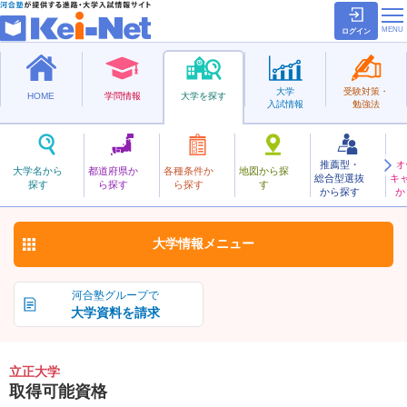
ログイン
大学
受験対策・
HOME
学問情報
大学を探す
入試情報
勉強法
推薦型・
オ
りっしょう
大学名から
都道府県か
各種条件か
地図から探
総合型選抜
キ
立正大学
探す
ら探す
ら探す
す
私立
から探す
か
お気に入り
大学情報
メニュー
河合塾グループで
大学資料を請求
立正大学
取得可能資格