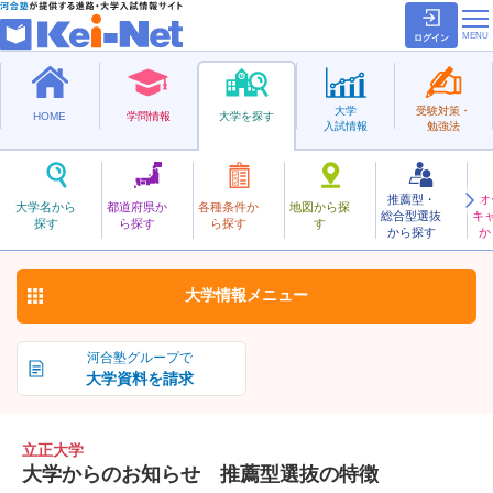
ログイン
大学
受験対策・
HOME
学問情報
大学を探す
入試情報
勉強法
推薦型・
オ
りっしょう
大学名から
都道府県か
各種条件か
地図から探
総合型選抜
キ
立正大学
探す
ら探す
ら探す
す
私立
から探す
か
お気に入り
大学情報
メニュー
河合塾グループで
大学資料を請求
立正大学
大学からのお知らせ 推薦型選抜の特徴