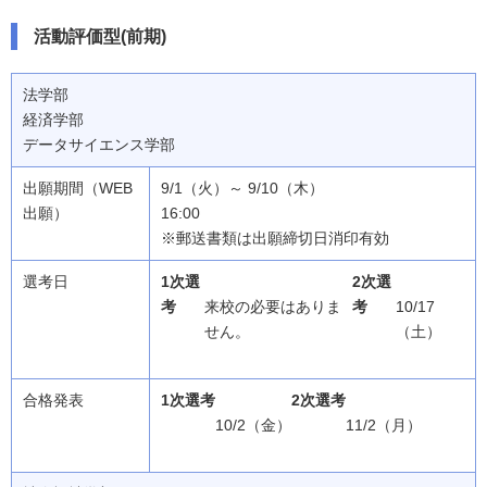
活動評価型(前期)
法学部
経済学部
データサイエンス学部
9/1（火）～ 9/10（木）
16:00
※郵送書類は出願締切日消印有効
1次選
2次選
考
来校の必要はありま
考
10/17
せん。
（土）
1次選考
2次選考
10/2（金）
11/2（月）