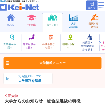
ログイン
大学
受験対策・
HOME
学問情報
大学を探す
入試情報
勉強法
推薦型・
オ
りっしょう
大学名から
都道府県か
各種条件か
地図から探
総合型選抜
キ
立正大学
探す
ら探す
ら探す
す
私立
から探す
か
お気に入り
大学情報
メニュー
河合塾グループで
大学資料を請求
立正大学
大学からのお知らせ 総合型選抜の特徴