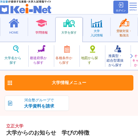
ログイン
大学
受験対策・
HOME
学問情報
大学を探す
入試情報
勉強法
推薦型・
オ
りっしょう
大学名から
都道府県か
各種条件か
地図から探
総合型選抜
キ
立正大学
探す
ら探す
ら探す
す
私立
から探す
か
お気に入り
大学情報
メニュー
河合塾グループで
大学資料を請求
立正大学
大学からのお知らせ 学びの特徴