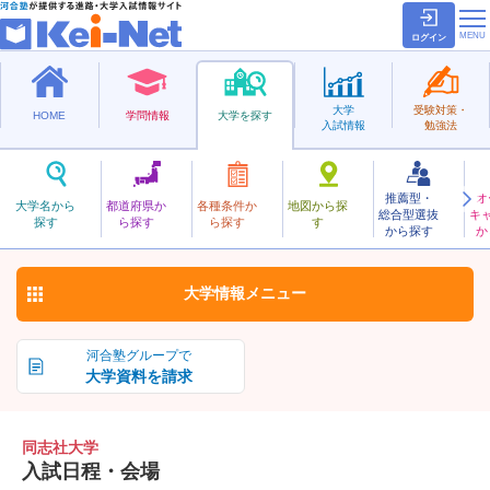
ログイン
大学
受験対策・
HOME
学問情報
大学を探す
入試情報
勉強法
推薦型・
オ
どうししゃ
大学名から
都道府県か
各種条件か
地図から探
総合型選抜
キ
同志社大学
探す
ら探す
ら探す
す
私立
から探す
か
お気に入り
大学情報
メニュー
河合塾グループで
大学資料を請求
同志社大学
入試日程・会場