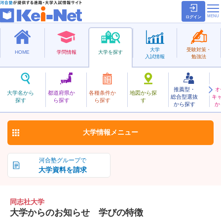
ログイン
大学
受験対策・
HOME
学問情報
大学を探す
入試情報
勉強法
推薦型・
オ
どうししゃ
大学名から
都道府県か
各種条件か
地図から探
総合型選抜
キ
同志社大学
探す
ら探す
ら探す
す
私立
から探す
か
お気に入り
大学情報
メニュー
河合塾グループで
大学資料を請求
同志社大学
大学からのお知らせ 学びの特徴