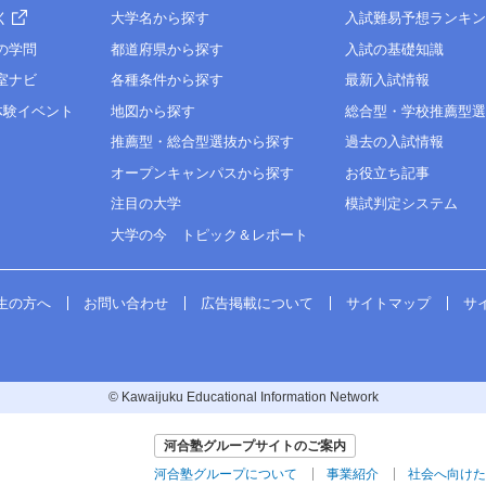
く
大学名から探す
入試難易予想ランキ
の学問
都道府県から探す
入試の基礎知識
室ナビ
各種条件から探す
最新入試情報
体験イベント
地図から探す
総合型・学校推薦型
推薦型・総合型選抜から探す
過去の入試情報
オープンキャンパスから探す
お役立ち記事
注目の大学
模試判定システム
大学の今 トピック＆レポート
生の方へ
お問い合わせ
広告掲載について
サイトマップ
サ
© Kawaijuku Educational Information Network
河合塾グループサイトのご案内
河合塾グループについて
事業紹介
社会へ向けた