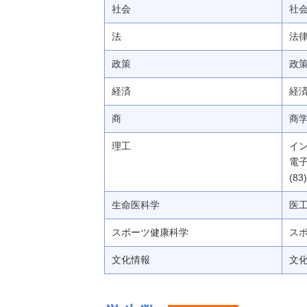
社会
社会
法
法律 
政策
政策 
経済
経済 
商
商学
理工
イン
電子
(8
生命医科学
医工
スポーツ健康科学
スポ
文化情報
文化