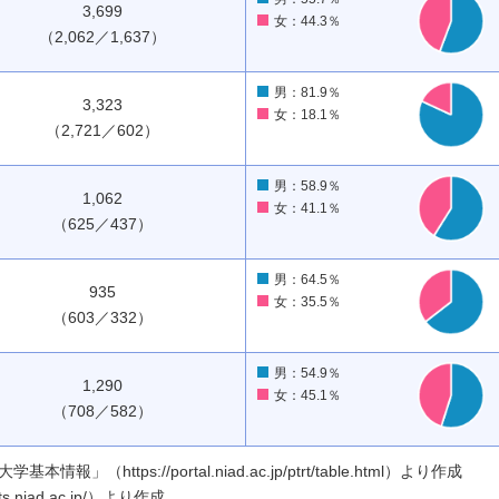
3,699
女：44.3％
（2,062／1,637）
男：81.9％
3,323
女：18.1％
（2,721／602）
男：58.9％
1,062
女：41.1％
（625／437）
男：64.5％
935
女：35.5％
（603／332）
男：54.9％
1,290
女：45.1％
（708／582）
ttps://portal.niad.ac.jp/ptrt/table.html）より作成
.niad.ac.jp/）より作成