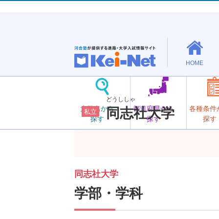
HOME
どうししゃ
大学名から
都道府県から
各種条件
同志社大学
私立
探す
探す
探す
同志社大学
学部・学科