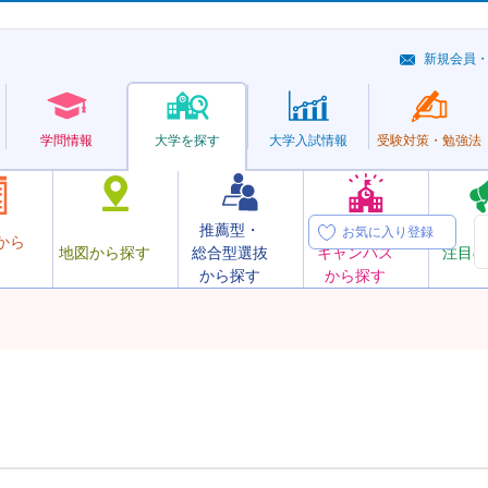
新規会員
学問情報
大学を探す
大学
入試情報
受験対策・
勉強法
推薦型・
オープン
お気に入り登録
から
地図から探す
総合型選抜
キャンパス
注目の
から探す
から探す