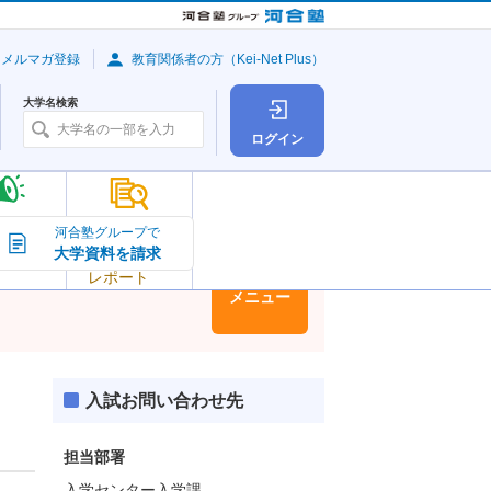
・メルマガ登録
教育関係者の方（Kei-Net Plus）
大学名検索
ログイン
大学の今
河合塾グループで
大学資料を請求
大学
トピック＆
レポート
大学情報
メニュー
入試お問い合わせ先
担当部署
入学センター入学課