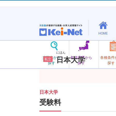
HOME
にほん
大学名から
都道府県から
各種条件
日本大学
私立
探す
探す
探す
日本大学
受験料