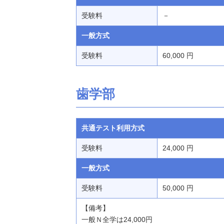
受験料
－
一般方式
受験料
60,000 円
歯学部
共通テスト利用方式
受験料
24,000 円
一般方式
受験料
50,000 円
【備考】
一般Ｎ全学は24,000円