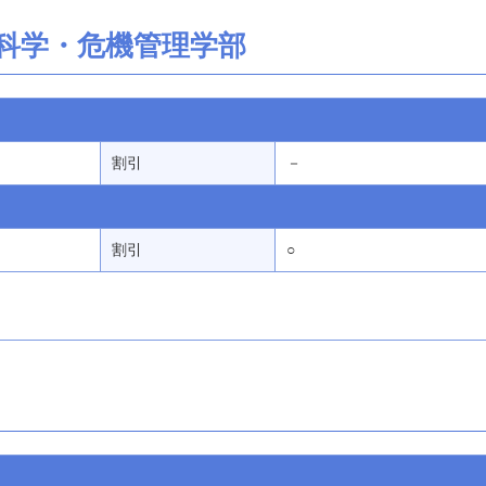
科学・危機管理学部
割引
－
割引
○