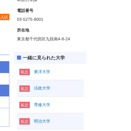
電話番号
度入試
03-5275-8001
所在地
東京都千代田区九段南4-8-24
一緒に見られた大学
東洋大学
私立
法政大学
私立
専修大学
私立
明治大学
私立