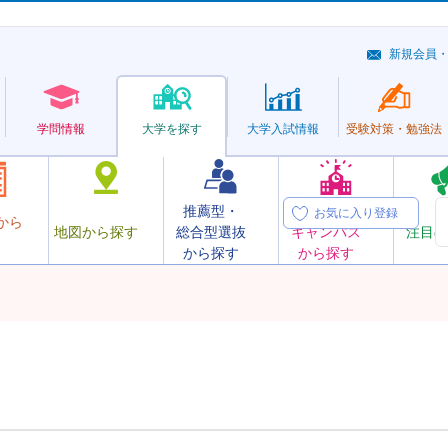
新規会員
学問情報
大学を探す
大学
入試情報
受験対策・
勉強法
推薦型・
オープン
お気に入り登録
から
地図から探す
総合型選抜
キャンパス
注目の
から探す
から探す