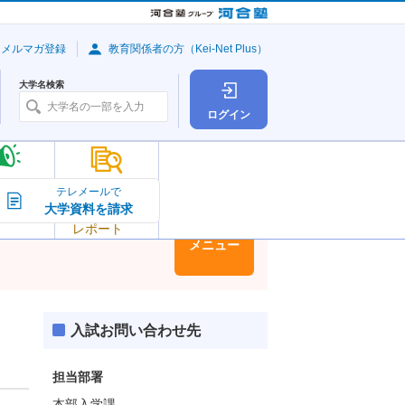
・メルマガ登録
教育関係者の方（Kei-Net Plus）
大学名検索
ログイン
大学の今
テレメールで
大学資料を請求
大学
トピック＆
レポート
大学情報
メニュー
入試お問い合わせ先
担当部署
本部入学課