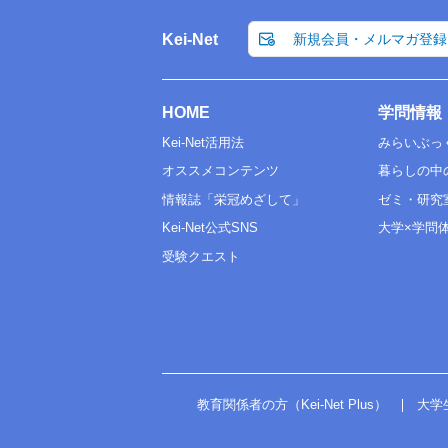
Kei-Net
新規会員・メルマガ登録
HOME
学問情報
Kei-Net活用法
みらいぶっ
オススメコンテンツ
暮らしの中
情報誌「栄冠めざして」
ゼミ・研究
Kei-Net公式SNS
大学×学問
受験クエスト
教育関係者の方（Kei-Net Plus）
大学