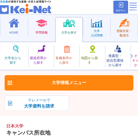
ログイン
大学
受験対策・
HOME
学問情報
大学を探す
入試情報
勉強法
推薦型・
オ
にほん
大学名から
都道府県か
各種条件か
地図から探
総合型選抜
キ
日本大学
探す
ら探す
ら探す
す
私立
から探す
か
お気に入り
大学情報
メニュー
テレメールで
大学資料を請求
日本大学
キャンパス所在地