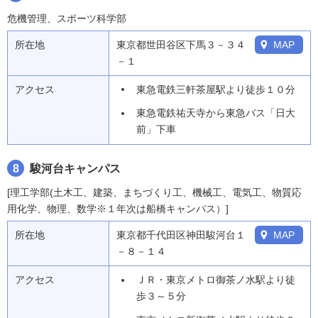
危機管理、スポーツ科学部
所在地
東京都世田谷区下馬３－３４
MAP
－１
アクセス
東急電鉄三軒茶屋駅より徒歩１０分
東急電鉄祐天寺から東急バス「日大
前」下車
8
駿河台キャンパス
[理工学部(土木工、建築、まちづくり工、機械工、電気工、物質応
用化学、物理、数学※１年次は船橋キャンパス）]
所在地
東京都千代田区神田駿河台１
MAP
－８－１４
アクセス
ＪＲ・東京メトロ御茶ノ水駅より徒
歩３～５分