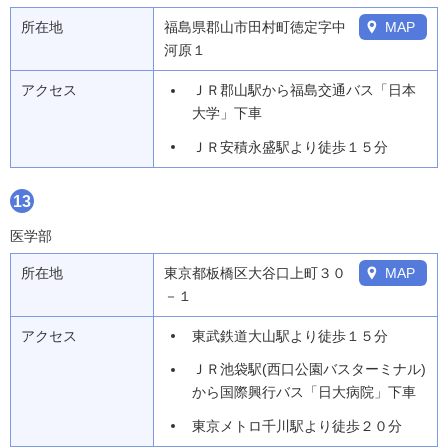
所在地
福島県郡山市田村町徳定字中
MAP
河原１
アクセス
ＪＲ郡山駅から福島交通バス「日本
大学」下車
ＪＲ安積永盛駅より徒歩１５分
13
医学部
所在地
東京都板橋区大谷口上町３０
MAP
－１
アクセス
東武鉄道大山駅より徒歩１５分
ＪＲ池袋駅(西口公園バスターミナル)
から国際興行バス「日大病院」下車
東京メトロ千川駅より徒歩２０分