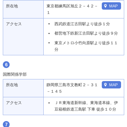
所在地
東京都練馬区旭丘２－４２－
MAP
１
アクセス
西武鉄道江古田駅より徒歩１分
都営地下鉄新江古田駅より徒歩９分
東京メトロ小竹向原駅より徒歩１１
分
6
国際関係学部
所在地
静岡県三島市文教町２－３１
MAP
－１４５
アクセス
ＪＲ東海道新幹線、東海道本線、伊
豆箱根鉄道三島駅 下車 徒歩１０分
7