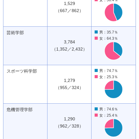
女：56.4％
1,529
（667／862）
芸術学部
男：35.7％
女：64.3％
3,784
（1,352／2,432）
スポーツ科学部
男：74.7％
女：25.3％
1,279
（955／324）
危機管理学部
男：74.6％
女：25.4％
1,290
（962／328）