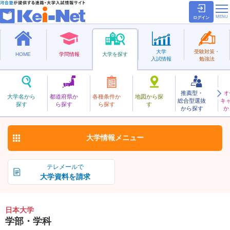
ログイン
大学
受験対策・
HOME
学問情報
大学を探す
入試情報
勉強法
推薦型・
オ
にほん
大学名から
都道府県か
各種条件か
地図から探
総合型選抜
キ
日本大学
探す
ら探す
ら探す
す
私立
から探す
か
お気に入り
大学情報
メニュー
テレメールで
大学資料を請求
日本大学
学部・学科