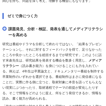
関心を持ち、問題を深く考え、理解する機会にもなります」
ゼミで身につく力
課題発見、分析・検証、発表を通してメディアリテラシ
ーを高める
研究は番組やドラマを分析して終わりではない。「結果をプレゼン
テーションし、それに対するフィードバックを得て、足りなかった
ところや良かったところを総括するまでが研究です」このように話
す米倉先生は、研究結果を発表する機会を数多く用意し、
メディア
リテラシー
（読み書き能力）を身につけることにも力を入れてい
る。例えば、4年生は卒業論文と、ドキュメンタリー番組を制作する
卒業制作のいずれかを選択できる。番組制作はまさに発信者になる
ことだ。実際に作る側に立つと、取材対象に本音を語ってもらえな
い現実にぶつかったり、取材過程でテーマの前提が変化したりす
る。そこで情報をどのように捉え、何をどう発信できるか、情報を
読み、書く能力が高められる。