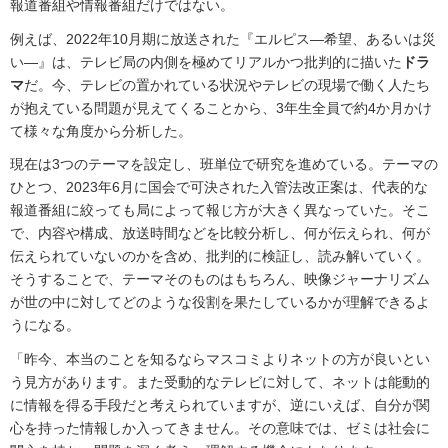
報道番組や情報番組だけではない。
例えば、2022年10月期に放送された『エルピス―希望、あるいは災
い―』は、テレビ局の内側を極めてリアルかつ批判的に描いた
ドラ
マ
だ。今、テレビの置かれている状況やテレビの現場で働く人たち
が抱えている問題が見えてくることから、3年生全員で約4か月かけ
て様々な角度から分析した。
現在は3つのテーマを設定し、班単位で研究を進めている。テーマの
ひとつ、2023年6月に国会で可決された入管法改正案は、代表的な
報道番組に絞っても局によって報じ方が大きく異なっていた。そこ
で、内容や構成、放送時間などを比較分析し、何が伝えられ、何が
伝えられていないのかを含め、批判的に検証し、読み解いていく。
そうすることで、テーマそのものはもちろん、映像ジャーナリズム
が世の中に対してどのような役割を果たしているかが理解できるよ
うになる。
「昨今、本当のことを知るならマスコミよりネットの方が良いとい
う見方があります。また受動的なテレビに対して、ネットは能動的
に情報を得る手段だと考えられていますが、逆にいえば、自分が関
心を持った情報しか入ってきません。その意味では、ゼミは社会に