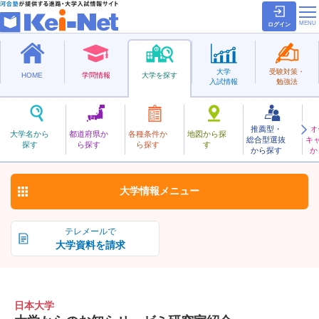
ログイン
大学
受験対策・
HOME
学問情報
大学を探す
入試情報
勉強法
推薦型・
オ
にほん
大学名から
都道府県か
各種条件か
地図から探
総合型選抜
キ
日本大学
探す
ら探す
ら探す
す
私立
から探す
か
お気に入り
大学情報
メニュー
テレメールで
大学資料を請求
日本大学